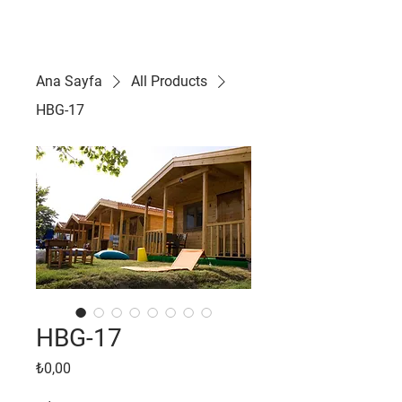
FULYA AHŞAP EV
Ana Sayfa
All Products
HBG-17
HBG-17
Fiyat
₺0,00