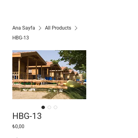
FULYA AHŞAP EV
Ana Sayfa
All Products
HBG-13
HBG-13
Fiyat
₺0,00