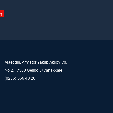
er
Alaeddin, Armatör Yakup Aksoy Cd.
No:2, 17500 Gelibolu/Çanakkale
(0286) 566 43 20