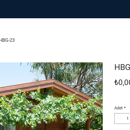
HBG-23
HBG
₺0,0
Adet
*