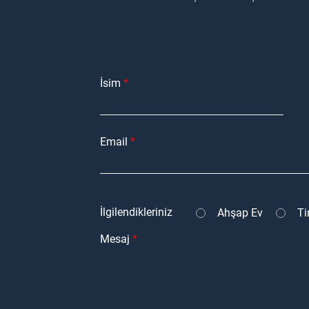
İsim
Email
İlgilendikleriniz
Ahşap Ev
Ti
Mesaj